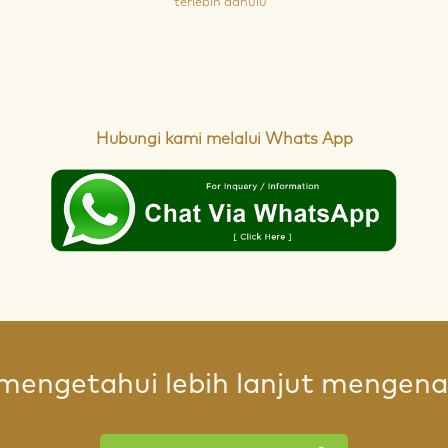
terlebih dahulu
Hubungi kami melalui Whats App
mengetahui lebih lanjut mengenai