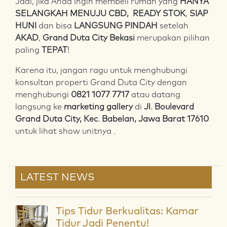
Jadi, jika Anda ingin membeli rumah yang
HANYA
SELANGKAH MENUJU CBD,
READY STOK
,
SIAP
HUNI
dan bisa
LANGSUNG PINDAH
setelah
AKAD
,
Grand Duta City Bekasi
merupakan pilihan
paling
TEPAT
!
Karena itu, jangan ragu untuk menghubungi
konsultan properti Grand Duta City dengan
menghubungi
0821 1077 7717
atau datang
langsung ke
marketing gallery
di
Jl. Boulevard
Grand Duta City, Kec. Babelan, Jawa Barat 17610
untuk lihat show unitnya .
LATEST NEWS
Tips Tidur Berkualitas: Kamar
Tidur Jadi Penentu!